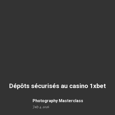
Dépôts sécurisés au casino 1xbet
Photography Masterclass
July 4, 2026