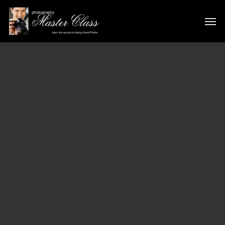
Skip
Men
to
main
content