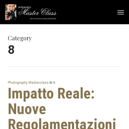
Skip
Men
to
main
content
Category
8
Photography Masterclass
In
8
Impatto Reale:
Nuove
Regolamentazioni